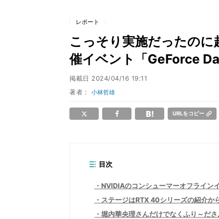
レポート
こっそり実施だったのに超満
催イベント「GeForce 
掲載日
2024/04/16 19:11
著者：
小林哲雄
URLをコピー
目次
NVIDIAのコンシューマーオフライン
ステージはRTX 40シリーズの紹介か
堀内華央理さんだけでなくふり～ださん