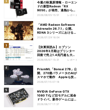
今週の秋葉原情報 - ローエン
ドの新型Radeon「RX
9050」が発売、過熱から守
れる電源ケーブルも
2026/08/05 15:51
レポート
「AMD Radeon Software
Adrenalin 26.7.1」公開。
RDNA 3シリーズにおける不
具合多数解消
2026/07/29 16:04
【決算深読み】エプソン
2026年3月期はプリンター
回復で売上1.4兆円超も大幅
減益、今期は増収増益見込む
2026/05/07 15:31
レポート
PrismML「Bonsai 27B」公
開、270億パラメータのAIが
スマホで動作 Appleも技術
を評価
2026/07/15 07:18
NVIDIA GeForce GTX
1080 Tiなど旧モデルに延命
ドライバ。新作ゲームには非
対応
2026/06/17 17:37