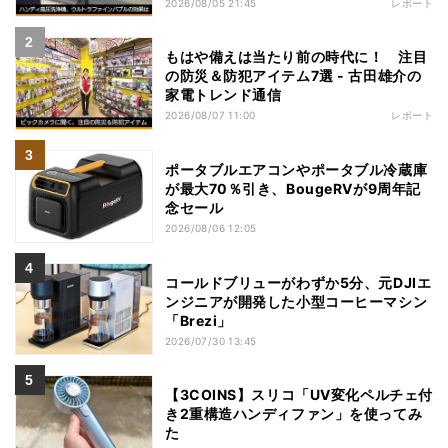
2026/08/05 21:45
レポート
もはや備えは当たり前の時代に！ 注目
の防災＆防犯アイテム7選 - 古田雄介の
家電トレンド通信
2026/08/07 11:00
レポート
ポータブルエアコンやポータブル冷蔵庫
が最大70％引き、BougeRVが9周年記
念セール
2026/08/06 12:05
コールドブリューがわずか5分、元DJIエ
ンジニアが開発した小型コーヒーマシン
「Brezi」
2026/07/30 13:45
【3COINS】スリコ「UV変化ペルチェ付
き2重構造ハンディファン」を使ってみ
た