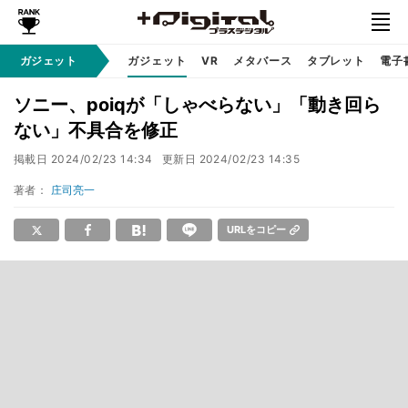
ガジェット
ガジェット
VR
メタバース
タブレット
電子
ソニー、poiqが「しゃべらない」「動き回ら
ない」不具合を修正
掲載日
2024/02/23 14:34
更新日
2024/02/23 14:35
著者：
庄司亮一
URLをコピー