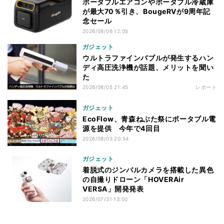
ポータブルエアコンやポータブル冷蔵庫
が最大70％引き、BougeRVが9周年記
念セール
2026/08/06 12:05
ガジェット
ウルトラファインバブルが発生するハン
ディ高圧洗浄機が話題、メリットを聞い
た
2026/08/05 21:45
レポート
ガジェット
EcoFlow、青森ねぶた祭にポータブル電
源を提供 今年で4回目
2026/08/03 20:54
ガジェット
着脱式のジンバルカメラを搭載した異色
の自撮りドローン「HOVERAir
VERSA」開発発表
2026/07/31 13:00