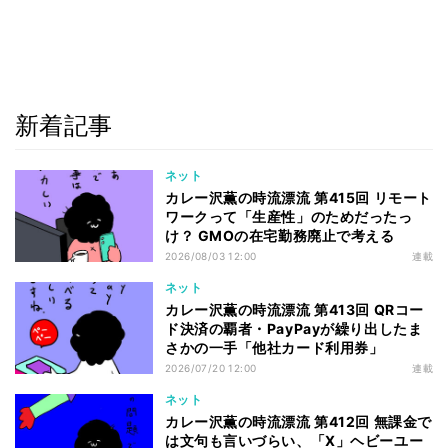
新着記事
ネット
カレー沢薫の時流漂流 第415回 リモート
ワークって「生産性」のためだったっ
け？ GMOの在宅勤務廃止で考える
2026/08/03 12:00
連載
ネット
カレー沢薫の時流漂流 第413回 QRコー
ド決済の覇者・PayPayが繰り出したま
さかの一手「他社カード利用券」
2026/07/20 12:00
連載
ネット
カレー沢薫の時流漂流 第412回 無課金で
は文句も言いづらい、「X」ヘビーユー