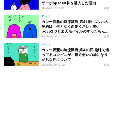
ザーがSpaceX株を購入した理由
2026/07/13 12:00
連載
ネット
カレー沢薫の時流漂流 第411回 スマホの
契約は「何となく面倒くさい」勢、
povo2.0と楽天モバイルのすったもんだ
を眺める
2026/07/06 12:00
連載
ネット
カレー沢薫の時流漂流 第410回 趣味で通
ってるコンビニが、最近争いの場になり
がちな件について
2026/06/29 12:00
連載