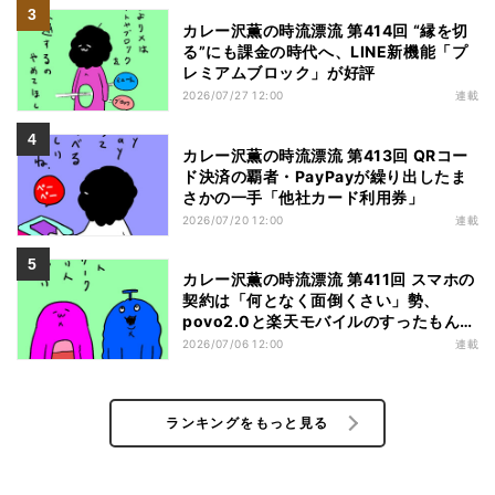
カレー沢薫の時流漂流 第414回 “縁を切
る”にも課金の時代へ、LINE新機能「プ
レミアムブロック」が好評
2026/07/27 12:00
連載
カレー沢薫の時流漂流 第413回 QRコー
ド決済の覇者・PayPayが繰り出したま
さかの一手「他社カード利用券」
2026/07/20 12:00
連載
カレー沢薫の時流漂流 第411回 スマホの
契約は「何となく面倒くさい」勢、
povo2.0と楽天モバイルのすったもんだ
を眺める
2026/07/06 12:00
連載
ランキングをもっと見る