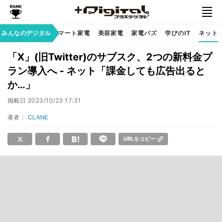
家族のデジタル
みんなのデジタル
スマート家電
美容家電
家電バズ
学びのIT
ネット
「X」(旧Twitter)のサブスク、2つの新料金プ
ラン導入へ - ネット「課金しても広告出ると
か…」
掲載日
2023/10/23 17:31
著者：
CLANE
URLをコピー