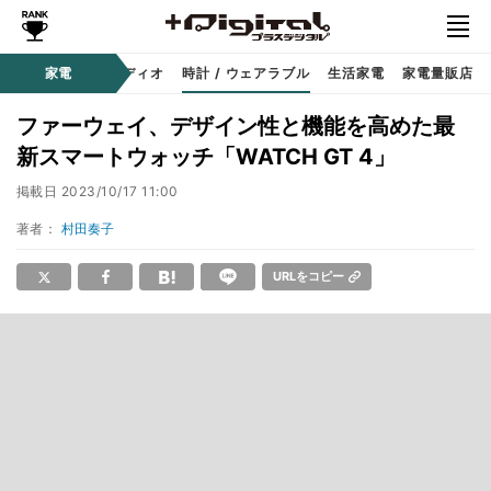
ー
サウンド / オーディオ
家電
時計 / ウェアラブル
生活家電
家電量販店
ファーウェイ、デザイン性と機能を高めた最
新スマートウォッチ「WATCH GT 4」
掲載日
2023/10/17 11:00
著者：
村田奏子
URLをコピー