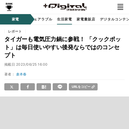
オーディオ
家電
時計 / ウェアラブル
生活家電
家電量販店
デジタルコンテ
レポート
タイガーも電気圧力鍋に参戦！ 「クックポッ
ト」は毎日使いやすい後発ならではのコンセ
プト
掲載日
2023/06/25 16:00
著者：
倉本春
URLをコピー