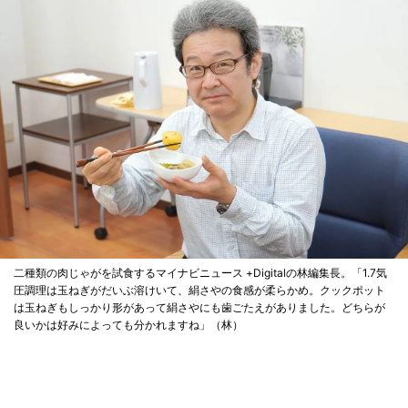
二種類の肉じゃがを試食するマイナビニュース +Digitalの林編集長。「1.7気
圧調理は玉ねぎがだいぶ溶けいて、絹さやの食感が柔らかめ。クックポット
は玉ねぎもしっかり形があって絹さやにも歯ごたえがありました。どちらが
良いかは好みによっても分かれますね」（林）