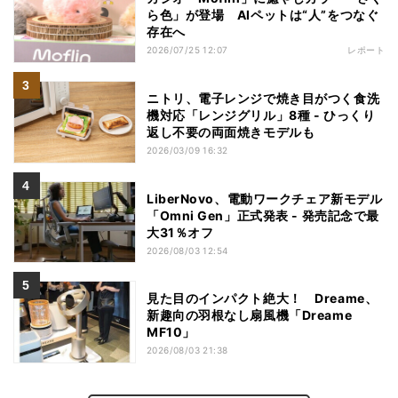
ら色」が登場 AIペットは“人”をつなぐ
存在へ
2026/07/25 12:07
レポート
ニトリ、電子レンジで焼き目がつく食洗
機対応「レンジグリル」8種 - ひっくり
返し不要の両面焼きモデルも
2026/03/09 16:32
LiberNovo、電動ワークチェア新モデル
「Omni Gen」正式発表 - 発売記念で最
大31％オフ
2026/08/03 12:54
見た目のインパクト絶大！ Dreame、
新趣向の羽根なし扇風機「Dreame
MF10」
2026/08/03 21:38