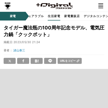
オーディオ
家電
時計 / ウェアラブル
生活家電
家電量販店
デジタルコンテ
タイガー魔法瓶の100周年記念モデル、電気圧
力鍋「クックポット」
掲載日
2023/05/30 21:24
著者：
諸山泰三
URLをコピー