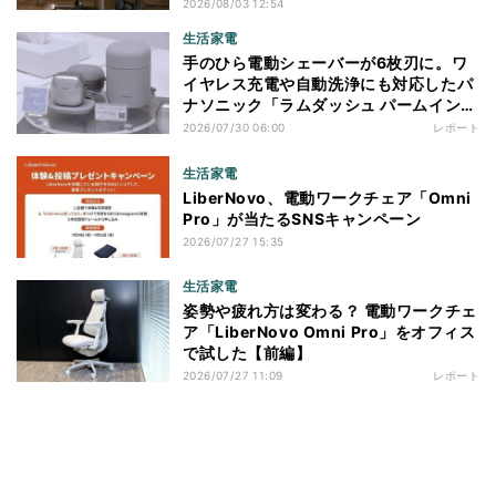
2026/08/03 12:54
生活家電
手のひら電動シェーバーが6枚刃に。ワ
イヤレス充電や自動洗浄にも対応したパ
ナソニック「ラムダッシュ パームイン
プロ」を体験
2026/07/30 06:00
レポート
生活家電
LiberNovo、電動ワークチェア「Omni
Pro」が当たるSNSキャンペーン
2026/07/27 15:35
生活家電
姿勢や疲れ方は変わる？ 電動ワークチェ
ア「LiberNovo Omni Pro」をオフィス
で試した【前編】
2026/07/27 11:09
レポート