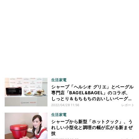
生活家電
シャープ「ヘルシオ グリエ」とベーグル
専門店「BAGEL&BAGEL」のコラボ、
しっとり＆もちもちのおいしいベーグル
を
2022/04/28 11:56
レポート
生活家電
シャープから新型「ホットクック」、う
れしい小型化と調理の幅が広がる新まぜ
技