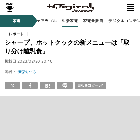
オーディオ
家電
時計 / ウェアラブル
生活家電
家電量販店
デジタルコンテ
レポート
シャープ、ホットクックの新メニューは「取
り分け離乳食」
掲載日
2023/02/20 20:40
著者：
伊森ちづる
URLをコピー