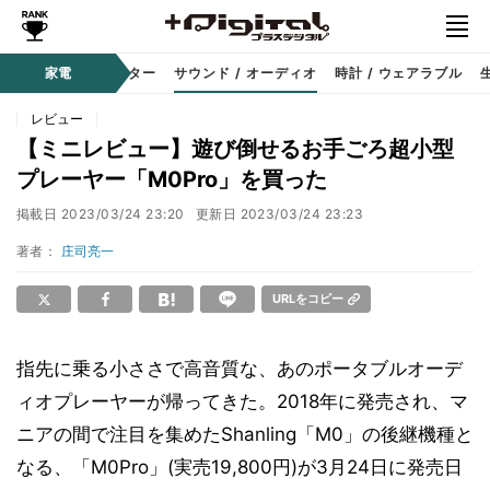
コーダー
家電
プロジェクター
サウンド / オーディオ
時計 / ウェアラブル
レビュー
【ミニレビュー】遊び倒せるお手ごろ超小型
プレーヤー「M0Pro」を買った
掲載日
2023/03/24 23:20
更新日
2023/03/24 23:23
著者：
庄司亮一
URLをコピー
指先に乗る小ささで高音質な、あのポータブルオーデ
ィオプレーヤーが帰ってきた。2018年に発売され、マ
ニアの間で注目を集めたShanling「M0」の後継機種と
なる、「M0Pro」(実売19,800円)が3月24日に発売日