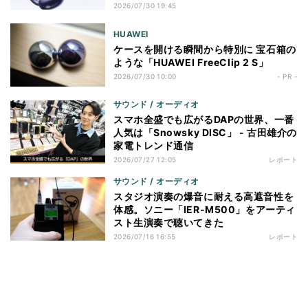
2026/07/30 19:45
HUAWEI
ケースを開ける瞬間から特別に 宝石箱の
ような「HUAWEI FreeClip 2 S」
2026/07/30 10:00
- PR -
サウンド / オーディオ
スマホ全盛でも広がるDAPの世界、一番
人気は「Snowsky DISC」 - 古田雄介の
家電トレンド通信
2026/07/27 12:05
レポート
サウンド / オーディオ
スタジオ演奏の爆音に耐える高遮音性を
体感。ソニー「IER-M500」をアーティ
スト生演奏で聴いてきた
2026/07/16 16:55
レポート