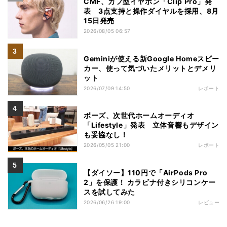
CMF、カフ型イヤホン「Clip Pro」発
表 3点支持と操作ダイヤルを採用、8月
15日発売
2026/08/05 06:57
Geminiが使える新Google Homeスピー
カー、使って気づいたメリットとデメリ
ット
2026/07/09 14:50
レポート
ボーズ、次世代ホームオーディオ
「Lifestyle」発表 立体音響もデザイン
も妥協なし！
2026/05/05 21:00
レポート
【ダイソー】110円で「AirPods Pro
2」を保護！ カラビナ付きシリコンケー
スを試してみた
2026/06/26 19:00
レビュー