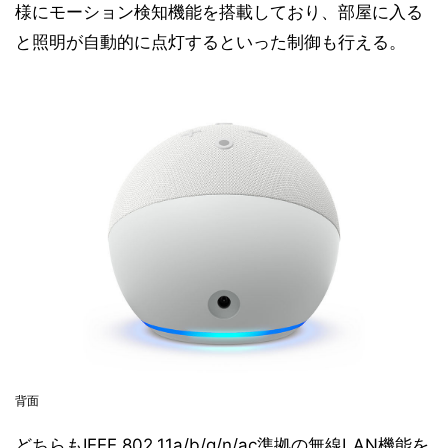
様にモーション検知機能を搭載しており、部屋に入る
と照明が自動的に点灯するといった制御も行える。
背面
どちらもIEEE 802.11a/b/g/n/ac準拠の無線LAN機能を