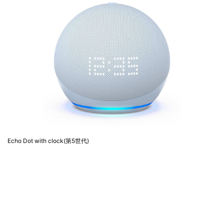
Echo Dot with clock(第5世代)