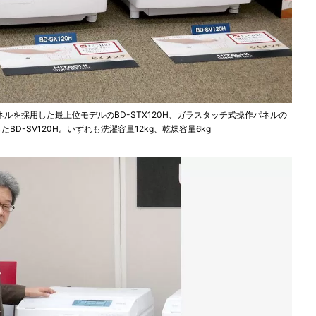
ルを採用した最上位モデルのBD-STX120H、ガラスタッチ式操作パネルの
たBD-SV120H。いずれも洗濯容量12kg、乾燥容量6kg