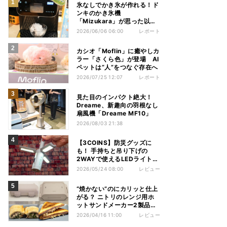
氷なしでかき氷が作れる！ド
ンキのかき氷機
「Mizukara」が思った以上
に全部やってくれた
2026/06/06 06:00
レポート
カシオ「Moflin」に癒やしカ
ラー「さくら色」が登場 AI
ペットは“人”をつなぐ存在へ
2026/07/25 12:07
レポート
見た目のインパクト絶大！
Dreame、新趣向の羽根なし
扇風機「Dreame MF10」
2026/08/03 21:38
【3COINS】防災グッズに
も！ 手持ちと吊り下げの
2WAYで使えるLEDライトが
いい感じ
2026/05/24 08:00
レビュー
“焼かない”のにカリッと仕上
がる？ ニトリのレンジ用ホ
ットサンドメーカー2製品を
使い比べてみた
2026/04/16 11:00
レビュー