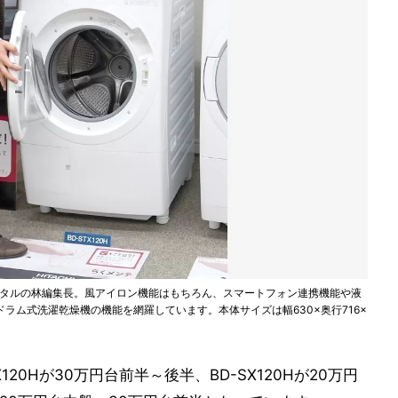
デジタルの林編集長。風アイロン機能はもちろん、スマートフォン連携機能や液
ラム式洗濯乾燥機の機能を網羅しています。本体サイズは幅630×奥行716×
X120Hが30万円台前半～後半、BD-SX120Hが20万円