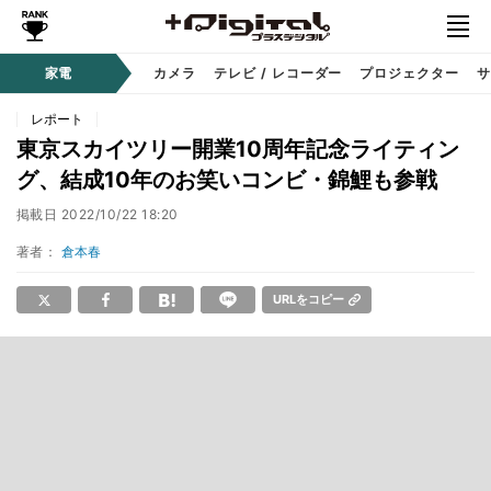
家電
カメラ
テレビ / レコーダー
プロジェクター
サ
レポート
東京スカイツリー開業10周年記念ライティン
グ、結成10年のお笑いコンビ・錦鯉も参戦
掲載日
2022/10/22 18:20
著者：
倉本春
URLをコピー