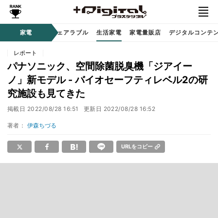
オーディオ
家電
時計 / ウェアラブル
生活家電
家電量販店
デジタルコンテ
レポート
パナソニック、空間除菌脱臭機「ジアイー
ノ」新モデル - バイオセーフティレベル2の研
究施設も見てきた
掲載日
2022/08/28 16:51
更新日
2022/08/28 16:52
著者：
伊森ちづる
URLをコピー