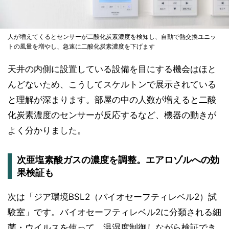
人が増えてくるとセンサーが二酸化炭素濃度を検知し、自動で熱交換ユニッ
トの風量を増やし、急速に二酸化炭素濃度を下げます
天井の内側に設置している設備を目にする機会はほと
んどないため、こうしてスケルトンで展示されている
と理解が深まります。部屋の中の人数が増えると二酸
化炭素濃度のセンサーが反応するなど、機器の動きが
よく分かりました。
次亜塩素酸ガスの濃度を調整。エアロゾルへの効
果検証も
次は「ジア環境BSL2（バイオセーフティレベル2）試
験室」です。バイオセーフティレベル2に分類される細
菌・ウイルスを使って、温湿度制御しながら検証でき