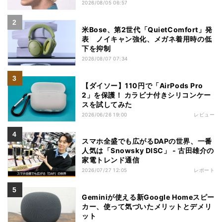
2026/08/05 06:57
米Bose、第2世代「QuietComfort」発
表 ノイキャン強化、メガネ着用時の低
下を抑制
2026/08/07 07:34
【ダイソー】110円で「AirPods Pro
2」を保護！ カラビナ付きシリコンケー
スを試してみた
2026/06/26 19:00
レビュー
スマホ全盛でも広がるDAPの世界、一番
人気は「Snowsky DISC」 - 古田雄介の
家電トレンド通信
2026/07/27 12:05
レポート
Geminiが使える新Google Homeスピー
カー、使って気づいたメリットとデメリ
ット