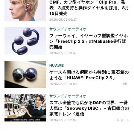
CMF、カフ型イヤホン「Clip Pro」発
表 3点支持と操作ダイヤルを採用、8月
15日発売
2026/08/05 06:57
サウンド / オーディオ
ファーウェイ、イヤーカフ型旗艦イヤホ
ン「FreeClip 2 S」のMakuake先行販
売開始
2026/07/30 19:45
HUAWEI
ケースを開ける瞬間から特別に 宝石箱の
ような「HUAWEI FreeClip 2 S」
2026/07/30 10:00
- PR -
サウンド / オーディオ
スマホ全盛でも広がるDAPの世界、一番
人気は「Snowsky DISC」 - 古田雄介の
家電トレンド通信
2026/07/27 12:05
レポート