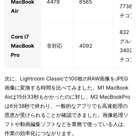
MacBook
4479
6565
7738
Air
チコア
832
Core i7
グルコ
MacBook
非対応
4092
3402
Pro
チコア
次に、Lightroom Classicで100枚のRAW画像をJPEG
画像に変換する時間を比べてみました。M1 MacBook
Airは15分33秒もかかったのに対し、M2 MacBookPro
は6分38秒で終わり、一般的なアプリでも高速処理の
恩恵が受けられることが確認できました。画像処理ソ
フトや動画編集ソフトなどを業務で使っている人は、
作業の効率化につながります。