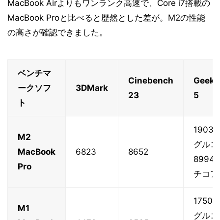
MacBook Airよりもワンランク高速で、Core i7搭載の
MacBook Proと比べると歴然とした差が。M2の性能
の高さが確認できました。
ベンチマ
Cinebench
Geekb
ークソフ
3DMark
23
5
ト
1903
M2
グルコ
MacBook
6823
8652
8994
Pro
チコア
1750
M1
グルコ