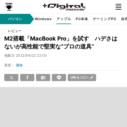
パソコン
Windows
アップル
PC本体
ゲーミングPC
自
レビュー
M2搭載「MacBook Pro」を試す ハデさは
ないが高性能で堅実な“プロの道具”
掲載日
2022/06/22 22:00
著者：
磯修
URLをコピー