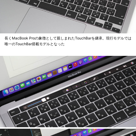
長くMacBook Proの象徴として親しまれたTouchBarを継承。現行モデルでは
唯一のTouchBar搭載モデルとなった