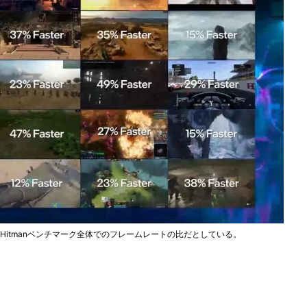
ter"がHitmanベンチマーク全体でのフレームレートの比だとしている。