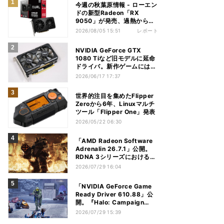
今週の秋葉原情報 - ローエン
ドの新型Radeon「RX
9050」が発売、過熱から守
れる電源ケーブルも
2026/08/05 15:51
レポート
NVIDIA GeForce GTX
1080 Tiなど旧モデルに延命
ドライバ。新作ゲームには非
対応
2026/06/17 17:37
世界的注目を集めたFlipper
Zeroから6年、Linuxマルチ
ツール「Flipper One」発表
2026/05/22 06:30
「AMD Radeon Software
Adrenalin 26.7.1」公開。
RDNA 3シリーズにおける不
具合多数解消
2026/07/29 16:04
「NVIDIA GeForce Game
Ready Driver 610.88」公
開。『Halo: Campaign
Evolved』など対応
2026/07/29 15:39