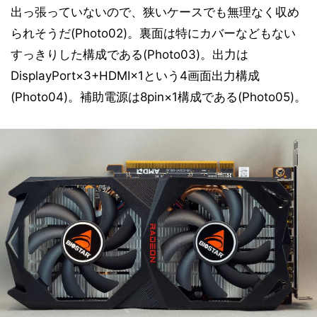
出っ張っていないので、狭いケースでも無理なく収め
られそうだ(Photo02)。裏面は特にカバーなどもない
すっきりした構成である(Photo03)。出力は
DisplayPort×3+HDMI×1という4画面出力構成
(Photo04)。補助電源は8pin×1構成である(Photo05)。