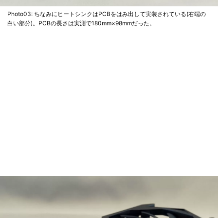
Photo03: ちなみにヒートシンクはPCBをはみ出して実装されている(右端の
白い部分)。PCBの長さは実測で180mm×98mmだった。