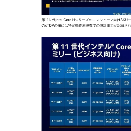
第11世代Intel Core Hシリーズのコンシューマ向けSK
のcTDPの欄には特定動作周波数での設計電力が記載されている