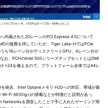
ランドのプロセッサ。cTDPはすべて35～45Wとのこと
へ内蔵された20レーンのPCI Express 4.0について
AMDの後塵を拝していたが、Tiger Lake-HではPCIe
ーンのうち16レーン分がディスクリートGPU、4レーン分が
、PCHのIntel 500シリーズチップセットとはDMI
Gen3 x24を備えるので、プラットフォーム全体では44レ
を統合、Intel Optaneメモリ H20への対応、帯域が最
iller Wi-Fi 6E(Gig+)の搭載などが特徴だと説明があっ
のRivet Networksを買収したことで手に入れたゲーミング用