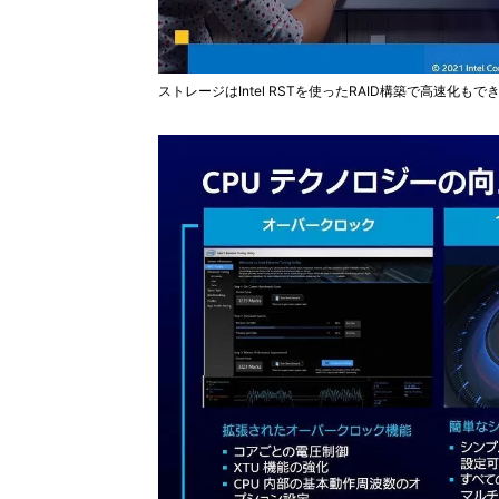
ストレージはIntel RSTを使ったRAID構築で高速化もで