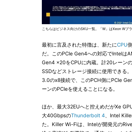
こちらはビジネス向けのSKU一覧。「W」はXeon Wブ
最初に言及された特徴は、新たに
CPU
側
だ。このPCIe Gen4への対応でIntelは
Gen4 x20をCPUに内蔵。計20レ
SSDなどストレージ接続に使用できる。なお
3.0のx8接続で、このPCH側にPCIe 
ーンのPCIeを使えることになる。
ほか、最大32EUへと控えめだがXe GPU
大40Gbpsの
Thunderbolt 4
、Intel K
た。Killer Wi-Fiは、Intelが開発元