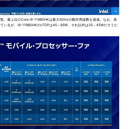
U一覧。最上位のCore i9-11980HKは最大5GHzの動作周波数を達成。なお、表
が、i9-11980HKのcTDPは45～65W、それ以外は35～45Wだそうだ