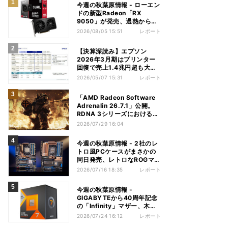
今週の秋葉原情報 - ローエン
ドの新型Radeon「RX
9050」が発売、過熱から守
れる電源ケーブルも
2026/08/05 15:51
レポート
【決算深読み】エプソン
2026年3月期はプリンター
回復で売上1.4兆円超も大幅
減益、今期は増収増益見込む
2026/05/07 15:31
レポート
「AMD Radeon Software
Adrenalin 26.7.1」公開。
RDNA 3シリーズにおける不
具合多数解消
2026/07/29 16:04
今週の秋葉原情報 - 2社のレ
トロ風PCケースがまさかの
同日発売、レトロなROGマザ
ーも登場
2026/07/16 18:35
レポート
今週の秋葉原情報 -
GIGABYTEから40周年記念
の「Infinity」マザー、木目
調のGeForce RTX 5080も
2026/07/24 16:12
レポート