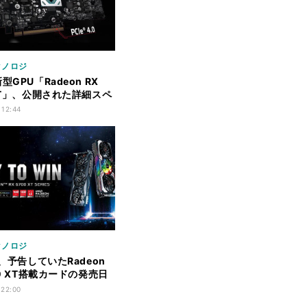
クノロジ
型GPU「Radeon RX
 XT」、公開された詳細スペ
とめる
 12:44
クノロジ
k、予告していたRadeon
00 XT搭載カードの発売日
 22:00