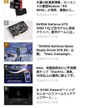
今週の秋葉原情報 - ローエン
ドの新型Radeon「RX
9050」が発売、過熱から守
れる電源ケーブルも
2026/08/05 15:51
レポート
NVIDIA GeForce GTX
1080 Tiなど旧モデルに延命
ドライバ。新作ゲームには非
対応
2026/06/17 17:37
「NVIDIA GeForce Game
Ready Driver 610.88」公
開。『Halo: Campaign
Evolved』など対応
2026/07/29 15:39
Intel、米国政府向けに宇宙開
発チップ「Starfire」発表。
10年以上の運用に耐えて宇宙
機を革新
2026/07/14 21:49
G-SYNC Pulsarゲーミング
モニターにファームウェアア
ップデート。
ASUS/Acer/AOC/MSIなど
2026/05/01 19:06
で