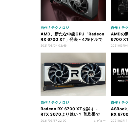
自作 / テクノロジ
自作 / テ
AMD、新たな中級GPU「Radeon
AMDの新
RX 6700 XT」発表 - 479ドルで
6700
RTX 3070対抗
ックをま
2021/03/04 02:46
2021/03/04
自作 / テクノロジ
自作 / テ
Radeon RX 6700 XTを試す -
ASRoc
RTX 3070より速い？ 普及帯で
RX 67
NVIDIAと真っ向勝負
公開
2021/03/17 22:00
レビュー
2021/03/17