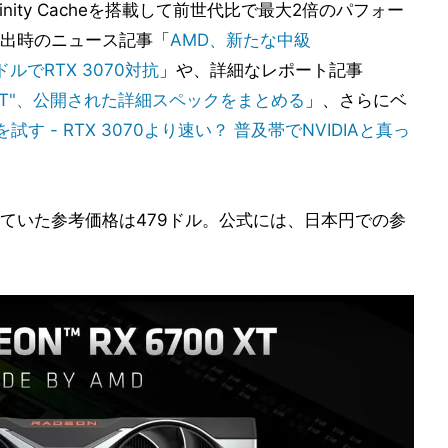
inity Cacheを搭載して前世代比で最大2倍のパフォー
出時のニュース記事「
AMD、新たな中級
79ドルでRTX 3070対抗
」や、詳細なレポート記事
700 XT"、公開された詳細スペックをまとめる
」、さらにベ
 XTを試す - RTX 3070より速い？ 普及帯でNVIDIAと真っ
ていた参考価格は479ドル。公式には、日本円での参