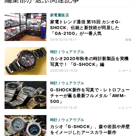
家電量販店
家電トレンド通信 第15回 カシオG-
SHOCK、伝統と新技術が同居した
「GA-2100」が一番人気
2019/10/18 19:11
連載
時計 / ウェアラブル
カシオ2020年秋冬の時計新製品を実機
写真で！ 「G-SHOCK」編
2020/09/24 10:00
レポート
時計 / ウェアラブル
G-SHOCK新作を写真で - レトロフュー
チャーが薫る最新フルメタル「AWM-
500」
2020/11/25 16:32
レビュー
時計 / ウェアラブル
カシオ「G-SHOCK」、森や岩肌や岸壁
をイメージしたアースカラー新作