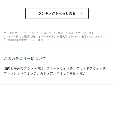
ランキングをもっと見る
マイナビニューストップ
+Digital
家電
時計 / ウェアラブル
コロナ禍でも堅調に売れるG-SHOCK、一番人気はデジタル表示のフルメタル -
古田雄介の家電トレンド通信
このカテゴリーについて
国内と海外のブランド時計、スマートウオッチ、アウトドアウオッチ、
ファッションウオッチ、カジュアルウオッチを広く紹介