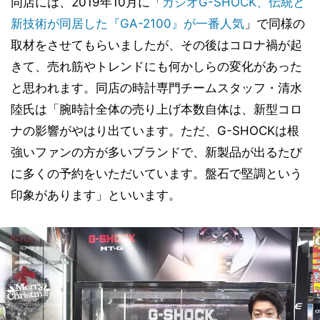
同店には、2019年10月に「
カシオG-SHOCK、伝統と
新技術が同居した『GA-2100』が一番人気
」で同様の
取材をさせてもらいましたが、その後はコロナ禍が起
きて、売れ筋やトレンドにも何かしらの変化があった
と思われます。同店の時計専門チームスタッフ・清水
陸氏は「腕時計全体の売り上げ本数自体は、新型コロ
ナの影響がやはり出ています。ただ、G-SHOCKは根
強いファンの方が多いブランドで、新製品が出るたび
に多くの予約をいただいています。盤石で堅調という
印象があります」といいます。