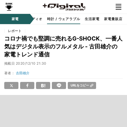
ー
サウンド / オーディオ
家電
時計 / ウェアラブル
生活家電
家電量販店
レポート
コロナ禍でも堅調に売れるG-SHOCK、一番人
気はデジタル表示のフルメタル - 古田雄介の
家電トレンド通信
掲載日
2020/12/10 21:30
著者：
古田雄介
URLをコピー