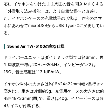
応)。イヤホンをつけたまま周囲の音を聞きやすくする
「外音取り込み機能」は、より自然な音へと改善し
た。イヤホンケースの充電端子の形状は、昨今のスマ
ホにあわせてmicroUSBからUSB Type-Cに変更してい
る。
Sound Air TW-5100の主な仕様
ドライバーユニットはダイナミック型で口径6mm。再
生周波数帯域は20Hz〜20kHz、インピーダンスは
16Ω、音圧感度は113.1dB/mW。
イヤホン単体の大きさは約16×24×22mm(幅×奥行き×
高さ)で、重さは片側約5g。充電用ケースの大きさは約
48×48×33mm(同)で、重さは40g。イヤーピースは各
4サイズが付属する。