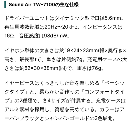
Sound Air TW-7100の主な仕様
ドライバーユニットはダイナミック型で口径5.6mm。
再生周波数帯域は20Hz〜20kHz、インピーダンスは
16Ω、音圧感度は98dB/mW。
イヤホン単体の大きさは約19×24×23mm(幅×奥行き×
高さ、最長部)で、重さは片側約7g。充電用ケースの大
きさは約82×30×38mm(同)で、重さは76g。
イヤーピースはくっきりした音を楽しめる「ベーシッ
クタイプ」と、柔らかい音作りの「コンフォートタイ
プ」の2種類で、各4サイズが付属する。充電ケースは
アルミ素材を採用し、質感を高めている。カラーはア
ーバンブラックとシャンパンゴールドの2色展開。