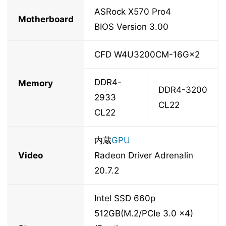
ASRock X570 Pro4
Motherboard
BIOS Version 3.00
CFD W4U3200CM-16G×2
DDR4-
Memory
DDR4-3200
2933
CL22
CL22
内蔵
GPU
Video
Radeon Driver Adrenalin
20.7.2
Intel SSD 660p
512GB(M.2/PCIe 3.0 x4)