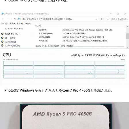
Photo04: キャッシュ構成。L3はx2構成。
Photo05: WindowsからもきちんとRyzen 7 Pro 4750Gと認識された。