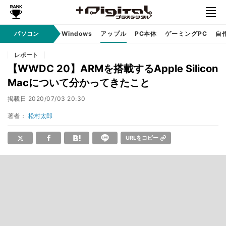
パソコン
Windows
アップル
PC本体
ゲーミングPC
自
レポート
【WWDC 20】ARMを搭載するApple Silicon
Macについて分かってきたこと
掲載日
2020/07/03 20:30
著者：
松村太郎
URLをコピー