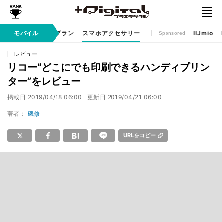
ゲームアプリ
モバイル
料金プラン
スマホアクセサリー
IIJmio
Sponsored
レビュー
リコー“どこにでも印刷できるハンディプリン
ター”をレビュー
掲載日
2019/04/18 06:00
更新日
2019/04/21 06:00
著者：
磯修
URLをコピー