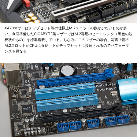
X470マザーはチップセット等の仕様上M.2スロットの数が少ないものが多
い。今回準備したGIGABYTE製マザーではM.2専用のヒートシンク（黒色の波
板状のもの）を標準搭載している。ちなみにこのマザーの場合、写真上部の
M.2スロットがCPUに直結、下がチップセットに接続されるのでパフォーマ
ンスも異なる