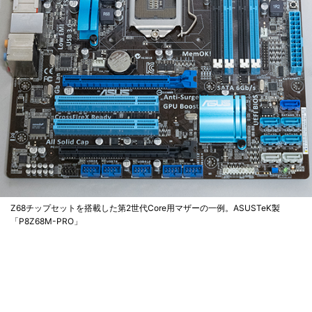
Z68チップセットを搭載した第2世代Core用マザーの一例。ASUSTeK製
「P8Z68M-PRO」