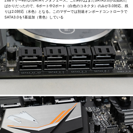
Z68マザー時代のSATAインタフェース。この時代はまだSATA3.0が出始めた
ばかりだったので、6ポート中2ポート（白色のコネクタ）のみが3.0対応、残
りは2.0対応（水色）となる。このマザーでは別途オンボードコントローラで
SATA3.0を1基追加（青色）している