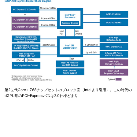
第2世代Core＋Z68チップセットのブロック図（Intelより引用）。この時代の
dGPU用のPCI-Expressバスは2.0仕様どまり