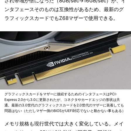
され帯域が倍になった（8GB/sec→16GB/sec）が、イ
ンタフェースそのものは互換性があるため、最新のグ
ラフィックスカードでもZ68マザーで使用できる。
グラフィックスカードをマザーに接続するためのインタフェースはPCI-
Express 2.0から3.0に更新されたが、コネクタやカードエッジの形状は共
通。最新の3.0世代のグラフィックスカードを2.0世代のマザーに装着しても
問題はない（ただしマザー側のBIOSがUEFI対応でないと動かない事もある）
メモリ規格も現行世代では大きく変化している。メイ