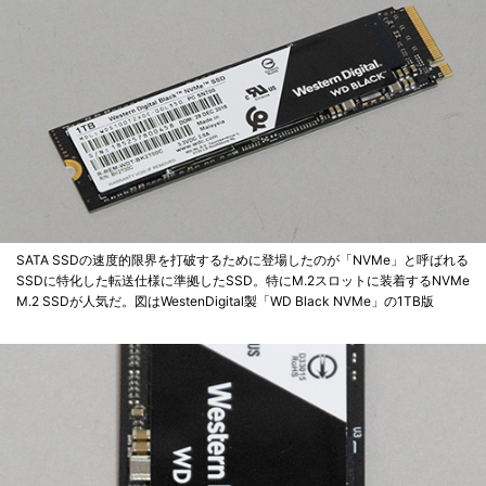
SATA SSDの速度的限界を打破するために登場したのが「NVMe」と呼ばれる
SSDに特化した転送仕様に準拠したSSD。特にM.2スロットに装着するNVMe
M.2 SSDが人気だ。図はWestenDigital製「WD Black NVMe」の1TB版