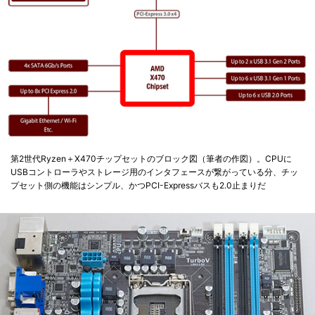
第2世代Ryzen＋X470チップセットのブロック図（筆者の作図）。CPUに
USBコントローラやストレージ用のインタフェースが繋がっている分、チッ
プセット側の機能はシンプル、かつPCI-Expressバスも2.0止まりだ