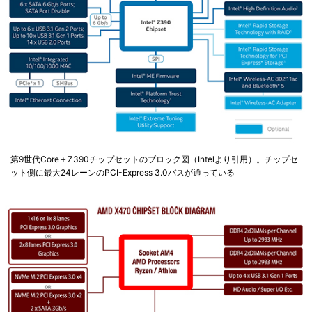
第9世代Core＋Z390チップセットのブロック図（Intelより引用）。チップセ
ット側に最大24レーンのPCI-Express 3.0バスが通っている