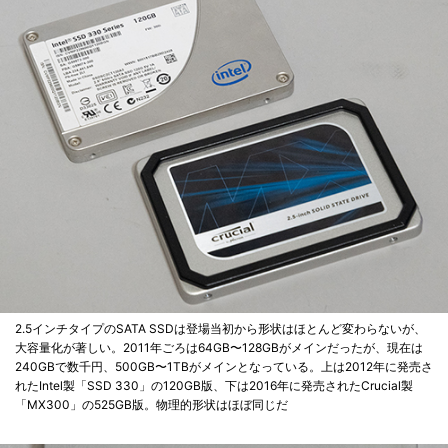
2.5インチタイプのSATA SSDは登場当初から形状はほとんど変わらないが、
大容量化が著しい。2011年ごろは64GB〜128GBがメインだったが、現在は
240GBで数千円、500GB〜1TBがメインとなっている。上は2012年に発売さ
れたIntel製「SSD 330」の120GB版、下は2016年に発売されたCrucial製
「MX300」の525GB版。物理的形状はほぼ同じだ