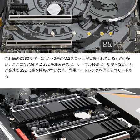
売れ筋のZ390マザーには1〜3基のM.2スロットが実装されているものが多
い。ここにNVMe M.2 SSDを組み込めば、ケーブル接続は一切要らない。た
だ高速なSSDは熱を持ちやすいので、専用ヒートシンクを備えるマザーもあ
る