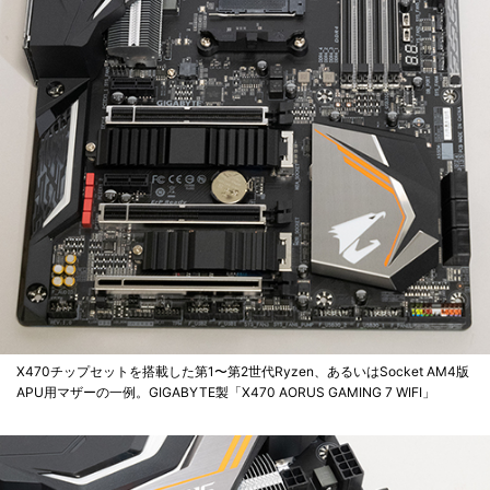
X470チップセットを搭載した第1〜第2世代Ryzen、あるいはSocket AM4版
APU用マザーの一例。GIGABYTE製「X470 AORUS GAMING 7 WIFI」