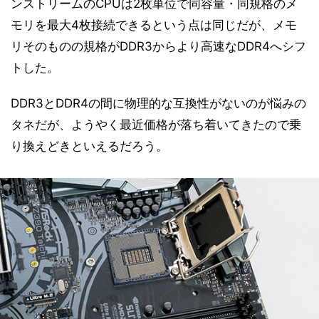
ンストリームのCPUは2枚単位で同容量・同規格のメ
モリを最大4枚接続できるという点は同じだが、メモ
リそのものの規格がDDR3からより高速なDDR4へシフ
トした。
DDR3とDDR4の間に物理的な互換性がないのが悩みの
タネだが、ようやく最近価格が落ち着いてきたので乗
り換えどきといえるだろう。