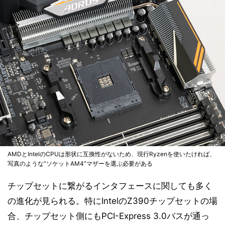
AMDとIntelのCPUは形状に互換性がないため、現行Ryzenを使いたければ、
写真のような“ソケットAM4”マザーを選ぶ必要がある
チップセットに繋がるインタフェースに関しても多く
の進化が見られる。特にIntelのZ390チップセットの場
合、チップセット側にもPCI-Express 3.0バスが通っ