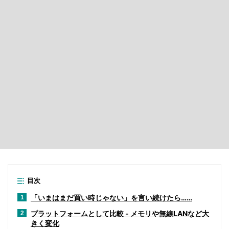
目次
「いまはまだ買い時じゃない」を言い続けたら……
1
プラットフォームとして比較 - メモリや無線LANなど大
2
きく変化