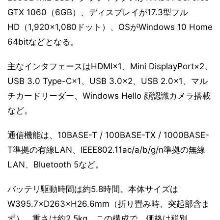
GTX 1060（6GB）、ディスプレイが17.3型フル
HD（1,920×1,080ドット）、OSがWindows 10 Home
64bitなどとなる。
主なインタフェースはHDMI×1、Mini DisplayPort×2、
USB 3.0 Type-C×1、USB 3.0×2、USB 2.0×1、マル
チカードリーダー、Windows Hello 顔認識カメラ搭載
など。
通信機能は、10BASE-T / 100BASE-TX / 1000BASE-
T準拠の有線LAN、IEEE802.11ac/a/b/g/n準拠の無線
LAN、Bluetooth 5など。
バッテリ駆動時間は約5.8時間。本体サイズは
W395.7×D263×H26.6mm（折り畳み時、突起部含ま
ず）、重さは約2.5kg。この構成で、価格は税別