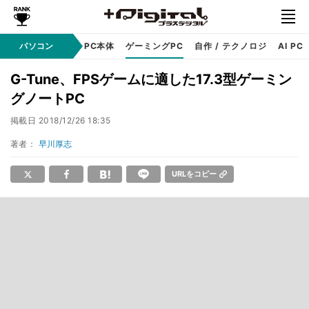
ndows
パソコン
アップル
PC本体
ゲーミングPC
自作 / テクノロジ
AI PC
G-Tune、FPSゲームに適した17.3型ゲーミン
グノートPC
掲載日
2018/12/26 18:35
著者：
早川厚志
URLをコピー