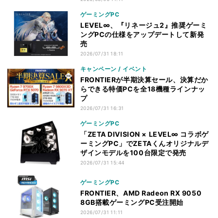
ゲーミングPC
LEVEL∞、『リネージュ2』推奨ゲーミ
ングPCの仕様をアップデートして新発
売
2026/07/31 18:11
キャンペーン / イベント
FRONTIERが半期決算セール、決算だか
らできる特価PCを全18機種ラインナッ
プ
2026/07/31 16:31
ゲーミングPC
「ZETA DIVISION × LEVEL∞ コラボゲ
ーミングPC」でZETAくんオリジナルデ
ザインモデルを100台限定で発売
2026/07/31 15:44
ゲーミングPC
FRONTIER、AMD Radeon RX 9050
8GB搭載ゲーミングPC受注開始
2026/07/31 11:11