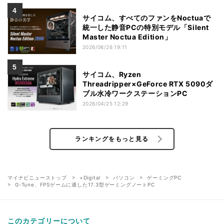
サイコム、すべてのファンをNoctuaで
統一した静音PCの特別モデル「Silent
Master Noctua Edition」
2026/06/26 19:11
サイコム、Ryzen
Threadripper×GeForce RTX 5090ダ
ブル水冷ワークステーションPC
2026/04/25 12:29
ランキングをもっと見る
マイナビニューストップ
+Digital
パソコン
ゲーミングPC
G-Tune、FPSゲームに適した17.3型ゲーミングノートPC
このカテゴリーについて