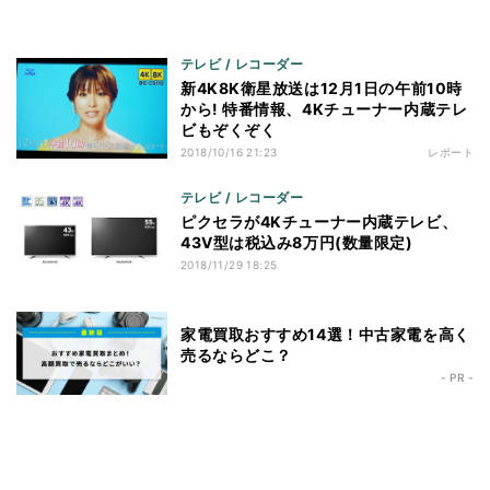
テレビ / レコーダー
新4K8K衛星放送は12月1日の午前10時
から! 特番情報、4Kチューナー内蔵テレ
ビもぞくぞく
2018/10/16 21:23
レポート
テレビ / レコーダー
ピクセラが4Kチューナー内蔵テレビ、
43V型は税込み8万円(数量限定)
2018/11/29 18:25
家電買取おすすめ14選！中古家電を高く
売るならどこ？
- PR -