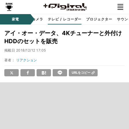
家電
カメラ
テレビ / レコーダー
プロジェクター
サウン
アイ・オー・データ、4Kチューナーと外付け
HDDのセットを販売
掲載日
2018/12/12 17:05
著者：
リアクション
URLをコピー