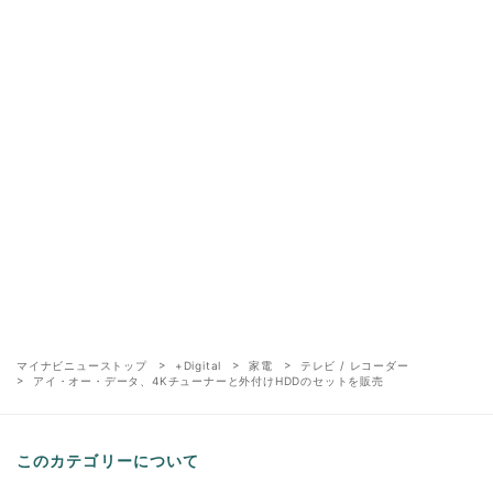
マイナビニューストップ
+Digital
家電
テレビ / レコーダー
アイ・オー・データ、4Kチューナーと外付けHDDのセットを販売
このカテゴリーについて