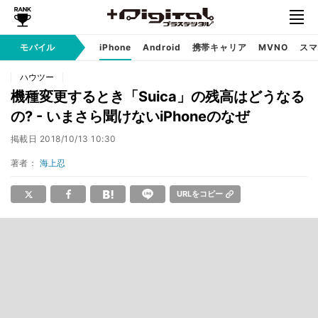
モバイル
iPhone
Android
携帯キャリア
MVNO
スマ
ハウツー
機種変更するとき「Suica」の残高はどうなる
の? - いまさら聞けないiPhoneのなぜ
掲載日
2018/10/13 10:30
著者：
海上忍
URLをコピー