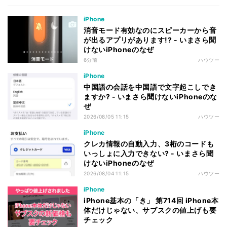
iPhone
消音モード有効なのにスピーカーから音
が出るアプリがあります!? - いまさら聞
けないiPhoneのなぜ
6分前
ハウツー
iPhone
中国語の会話を中国語で文字起こしでき
ますか? - いまさら聞けないiPhoneのな
ぜ
2026/08/05 11:15
ハウツー
iPhone
クレカ情報の自動入力、3桁のコードも
いっしょに入力できない? - いまさら聞
けないiPhoneのなぜ
2026/08/04 11:15
ハウツー
iPhone
iPhone基本の「き」 第714回 iPhone本
体だけじゃない、サブスクの値上げも要
チェック