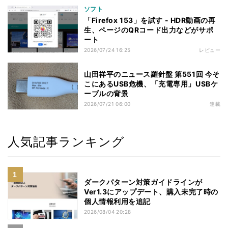
ソフト
「Firefox 153」を試す - HDR動画の再
生、ページのQRコード出力などがサポ
ート
2026/07/24 16:25
レビュー
山田祥平のニュース羅針盤 第551回 今そ
こにあるUSB危機、「充電専用」USBケ
ーブルの背景
2026/07/21 06:00
連載
人気記事ランキング
ダークパターン対策ガイドラインが
Ver1.3にアップデート、購入未完了時の
個人情報利用を追記
2026/08/04 20:28