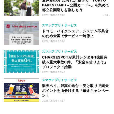
夏休みのおでかけに! 親子で「TOKYO
PARKS CARD ~公園カード~」を集めて
都立公園巡りを楽しもう
2026/08/05 17:00
- PR -
スマホアプリ / サービス
ドコモ・バイクシェア、システム不具合
のため全国でサービス一時停止
2026/08/04 17:00
スマホアプリ / サービス
CHARGESPOTが累計レンタル1億回突
破＆重大事故0件、「安全を借りよう」
プロジェクト始動
2026/08/04 12:46
スマホアプリ / サービス
楽天ペイ、残高の送付・受け取りで楽天
ポイントを山分けする「華金キャンペー
ン」
2026/08/03 11:57