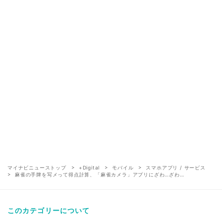
マイナビニューストップ
+Digital
モバイル
スマホアプリ / サービス
麻雀の手牌を写メって得点計算、「麻雀カメラ」アプリにざわ…ざわ…
このカテゴリーについて