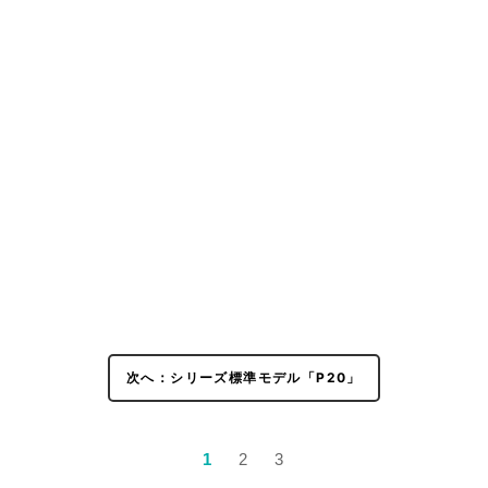
次へ：シリーズ標準モデル「P20」
1
2
3