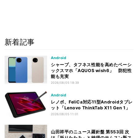
新着記事
Android
シャープ、タフネス性能を高めたベーシ
ックスマホ「AQUOS wish6」 防犯性
能も充実
2026/08/05 18:39
Android
レノボ、FeliCa対応11型Androidタブレ
ット「Lenovo ThinkTab X11 Gen 1」
2026/08/05 11:01
山田祥平のニュース羅針盤 第553回 次
は「折りたたみ」と納得のサムスン新ス