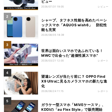
ビュー
2026/07/31 19:05
レビュー
シャープ、タフネス性能を高めたベーシ
ックスマホ「AQUOS wish6」 防犯性
能も充実
2026/08/05 18:39
世界は面白いスマホであふれている！
MWCで出会った“超個性派スマホ”
2026/03/21 12:00
レポート
望遠レンズが当たり前に？ OPPO Find
X9 Ultraに見るカメラスマホの新たな進
化
2026/06/24 11:15
レポート
ガラケー型スマホ「MIVEケースマ」、
KDDIの「au Flex Style」で販売開始