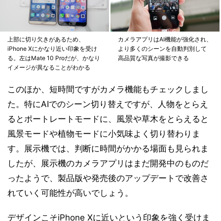
上部に切り欠きがあるため、
カメラアプリはAI機能が強化され、
iPhone Xにかなり近い印象を受け
より多くのシーンを自動判別して
る。左はMate 10 Proだが、かなり
高品質な写真が撮影できる
イメージが異なることがわかる
このほか、短時間ですがカメラ機能もチェックしまし
た。特にAIでのシーン切り替えですが、人物をとらえ
るとポートレートモードに、風景や草木をとらえると
風景モードや植物モードに小気味よく切り替わりま
す。展示機では、判断に時間がかかる場面も見られま
したが、展示機のカメラアプリはまだ開発中のものだ
ったようで、製品版や発売後のアップデートで改善さ
れていく可能性が高いでしょう。
デザインこそiPhone Xに近いという印象を強く受けま