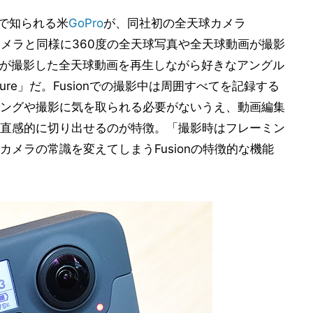
ズで知られる米
GoPro
が、同社初の全天球カメラ
球カメラと同様に360度の全天球写真や全天球動画が撮影
るのが撮影した全天球動画を再生しながら好きなアングル
ture」だ。Fusionでの撮影中は周囲すべてを記録する
ングや撮影に気を取られる必要がないうえ、動画編集
直感的に切り出せるのが特徴。「撮影時はフレーミン
メラの常識を変えてしまうFusionの特徴的な機能