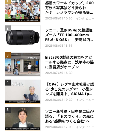
感動のワールドカップ、260
万枚の写真はどう撮られ
た？ カメラマンが語る撮影
の現場
2026/08/05 10:30
インタビュー
ソニー、重さ654gの超望遠
ズーム「FE 100-400mm
F5.6-8 OSS」 実売14万円
前後
2026/08/05 18:14
Insta360製品の魅力をアピ
ールする拠点に、浅草寺の脇
に直営店がオープン
2026/07/29 16:30
【CP+】シグマ山木社長が語
る“少し先のシグマ” 小型レ
ンズを開発中、SIGMA fpは
継続、フルサイズFoveonは
2026/03/02 19:30
インタビュー
ソニー新社長・田中健二氏が
語る、「ものづくり」の先に
ある“感動をつくる会社”への
道
2026/06/05 17:00
インタビュー