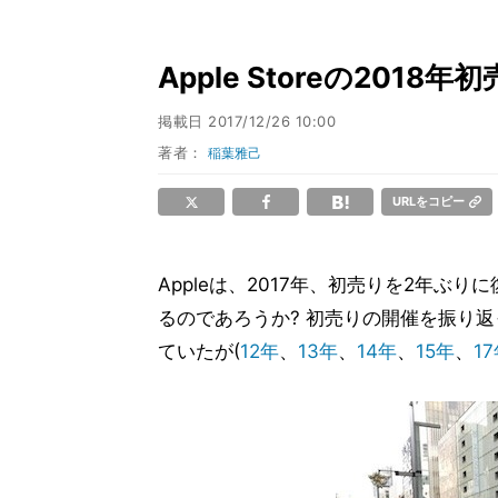
Apple Storeの201
掲載日
2017/12/26 10:00
著者：
稲葉雅己
URLをコピー
Appleは、2017年、初売りを2年ぶ
るのであろうか? 初売りの開催を振り
ていたが(
12年
、
13年
、
14年
、
15年
、
1