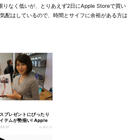
は限りなく低いが、とりあえず2日にApple Storeで買い
気配はしているので、時間とサイフに余裕がある方は
スプレゼントにぴったり
テムが勢揃い! Apple
お買い物
 20:37
レポート