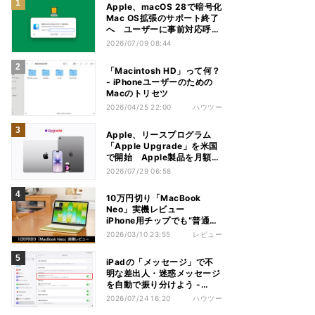
Apple、macOS 28で暗号化
Mac OS拡張のサポート終了
へ ユーザーに事前対応呼び
かけ
2026/07/09 08:44
「Macintosh HD」って何？
- iPhoneユーザーのための
Macのトリセツ
2026/04/25 22:00
ハウツー
Apple、リースプログラム
「Apple Upgrade」を米国
で開始 Apple製品を月額で
利用
2026/07/29 06:58
10万円切り「MacBook
Neo」実機レビュー
iPhone用チップでも“普通に
使えた”意外な実力
2026/03/10 23:55
レビュー
iPadの「メッセージ」で不
明な差出人・迷惑メッセージ
を自動で振り分けよう -
iPadパソコン化講座
2026/07/24 16:20
ハウツー