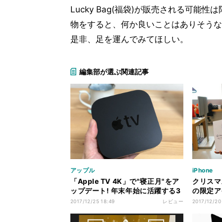
Lucky Bag(福袋)が販売される可能性
物をすると、何か良いことはありそうな
是非、足を運んでみてほしい。
編集部が選ぶ関連記事
アップル
iPhone
「Apple TV 4K」で"寝正月"をア
クリスマ
ップデート! 年末年始に活躍する3
の限定アイ
つのシーン
表参道で
2017/12/25 18:49
レビュー
2017/12/20