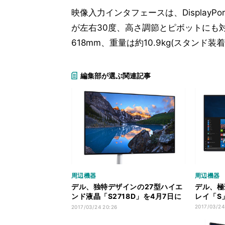
映像入力インタフェースは、DisplayP
が左右30度、高さ調節とピボットにも対応す
618mm、重量は約10.9kg(スタンド装
編集部が選ぶ関連記事
周辺機器
周辺機器
デル、独特デザインの27型ハイエ
デル、極
ンド液晶「S2718D」を4月7日に
レイ「S
発売
2017/03/24
2017/03/24 20:26