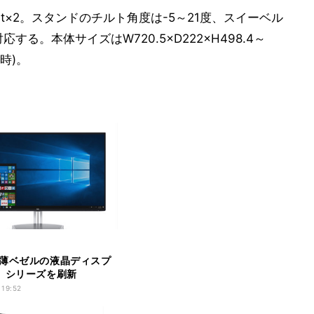
ort×2。スタンドのチルト角度は-5～21度、スイーベル
る。本体サイズはW720.5×D222×H498.4～
着時)。
薄ベゼルの液晶ディスプ
」シリーズを刷新
 19:52