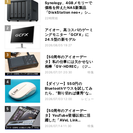
Synology、4GBメモリーで
価格を抑えたNAS新製品
「DiskStation neo+」シリ
ーズ
22時間前
アイオー、高コスパのゲーミ
ングモニター「GCFX」に
24.5型の新モデル
2026/08/05 19:27
【50周年のアイオーデー
タ】私の仕事には欠かせない
相棒「GV-HDREC」（ジャ
イアン鈴木さん）
2026/07/31 20:30
特集
【ダイソー】550円の
Bluetoothマウスを試してみ
たら、“割り切れば優秀”な1
台だった
2026/07/03 12:00
レビュー
【50周年のアイオーデー
タ】YouTube登場以前に活
躍した「AVeL Link
Player」（山口真弘さん）
2026/07/14 11:30
特集