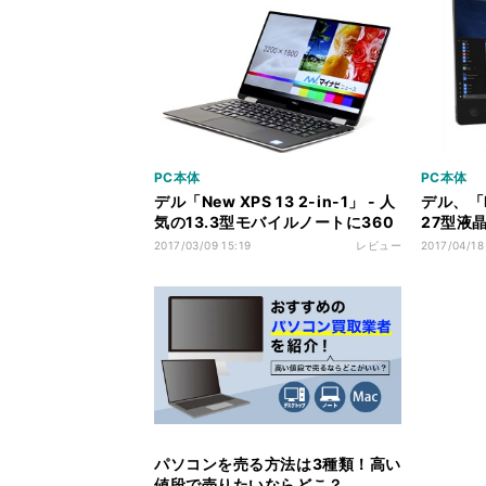
PC本体
PC本体
デル「New XPS 13 2-in-1」 - 人
デル、「P
気の13.3型モバイルノートに360
27型液
度回転ヒンジの新たな選択肢
ョン
2017/03/09 15:19
レビュー
2017/04/18
パソコンを売る方法は3種類！高い
値段で売りたいならどこ？