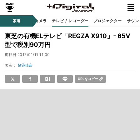
家電
カメラ
テレビ / レコーダー
プロジェクター
サウン
東芝の有機ELテレビ「REGZA X910」- 65V
型で税別90万円
掲載日
2017/01/11 11:00
著者：
藤谷佳奈
URLをコピー