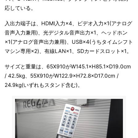
応している。
入出力端子は、HDMI入力×4、ビデオ入力×1(アナログ
音声入力兼用)、光デジタル音声出力×1、ヘッドホン
×1(アナログ音声出力兼用)、USB×4(うちタイムシフト
マシン専用×2)、有線LAN×1、SDカードスロット×1。
サイズと重量は、65X910がW145.1×H85.1×D19.0cm
/ 42.5kg、55X910がW122.9×H72.8×D17.0cm /
24.9kg(いずれもスタンド含む)。