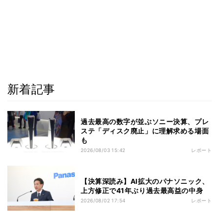
新着記事
過去最高の数字が並ぶソニー決算、プレ
ステ「ディスク廃止」に理解求める場面
も
2026/08/03 15:42
レポート
【決算深読み】AI拡大のパナソニック、
上方修正で41年ぶり過去最高益の中身
2026/08/02 17:54
レポート