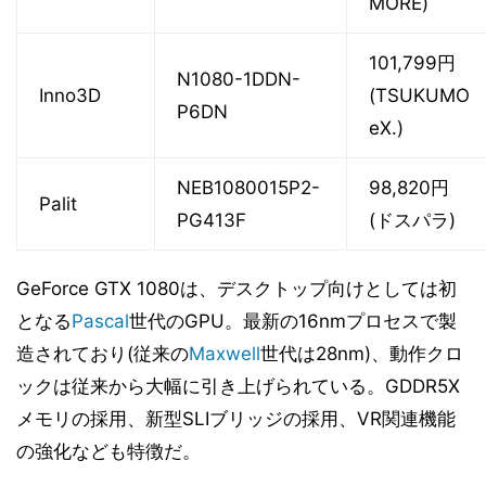
MORE)
101,799円
N1080-1DDN-
Inno3D
(TSUKUMO
P6DN
eX.)
NEB1080015P2-
98,820円
Palit
PG413F
(ドスパラ)
GeForce GTX 1080は、デスクトップ向けとしては初
となる
Pascal
世代のGPU。最新の16nmプロセスで製
造されており(従来の
Maxwell
世代は28nm)、動作クロ
ックは従来から大幅に引き上げられている。GDDR5X
メモリの採用、新型SLIブリッジの採用、VR関連機能
の強化なども特徴だ。