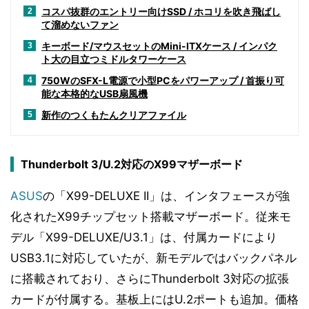
コスパ抜群のエントリー向けSSD / ホコリを吹き飛ばし
2
て溜めないファン
キーボード/マウスセットのMini-ITXケース / インパク
3
ト大の目立つミドルタワーケース
750WのSFX-L電源で小型PCをパワーアップ / 首振り可
4
能な本格的なUSB扇風機
新作のつくもたんクリアファイル
5
Thunderbolt 3/U.2対応のX99マザーボード
ASUS
の「X99-DELUXE II」は、インタフェースが強
化されたX99チップセット搭載マザーボード。従来モ
デル「X99-DELUXE/U3.1」は、付属カードにより
USB3.1に対応していたが、新モデルではバックパネル
に搭載されており、さらにThunderbolt 3対応の拡張
カードが付属する。基板上にはU.2ポートも追加。価格