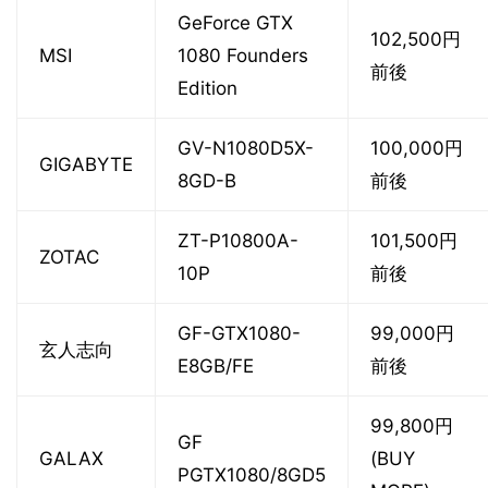
GeForce GTX
102,500円
MSI
1080 Founders
前後
Edition
GV-N1080D5X-
100,000円
GIGABYTE
8GD-B
前後
ZT-P10800A-
101,500円
ZOTAC
10P
前後
GF-GTX1080-
99,000円
玄人志向
E8GB/FE
前後
99,800円
GF
GALAX
(BUY
PGTX1080/8GD5