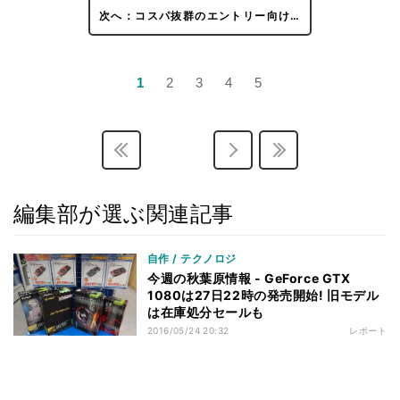
次へ：コスパ抜群のエントリー向け…
1
2
3
4
5
編集部が選ぶ関連記事
自作 / テクノロジ
今週の秋葉原情報 - GeForce GTX
1080は27日22時の発売開始! 旧モデル
は在庫処分セールも
2016/05/24 20:32
レポート