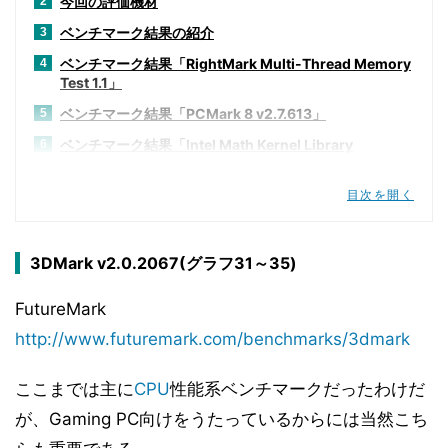
今回の評価機材
2
ベンチマーク結果の紹介
3
ベンチマーク結果「RightMark Multi-Thread Memory
4
Test 1.1」
ベンチマーク結果「PCMark 8 v2.7.613」
5
ベンチマーク結果「Intel Math Kernel Library
6
Benchmarks 13.3.3.011」
ベンチマーク結果「CineBench R15」
7
目次を開く
ベンチマーク結果「POV-RAY v3.7.0」
8
ベンチマーク結果「TMPGEnc Video Mastering
9
3DMark v2.0.2067(グラフ31～35)
Works 6 V6.1.4.25」
ベンチマーク結果「3DMark v2.0.2067」
FutureMark
10
http://www.futuremark.com/benchmarks/3dmark
ベンチマーク結果「Ashes of the Singularity」
11
ベンチマーク結果「BioShock Infinite」
12
ここまでは主に
CPU
性能系ベンチマークだったわけだ
ベンチマーク結果「DIRT Rally」
13
が、Gaming PC向けをうたっているからには当然こち
ベンチマーク結果「FARCRY Primal」
14