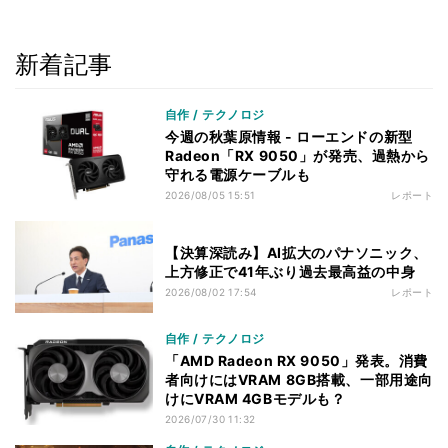
新着記事
自作 / テクノロジ
今週の秋葉原情報 - ローエンドの新型
Radeon「RX 9050」が発売、過熱から
守れる電源ケーブルも
2026/08/05 15:51
レポート
【決算深読み】AI拡大のパナソニック、
上方修正で41年ぶり過去最高益の中身
2026/08/02 17:54
レポート
自作 / テクノロジ
「AMD Radeon RX 9050」発表。消費
者向けにはVRAM 8GB搭載、一部用途向
けにVRAM 4GBモデルも？
2026/07/30 11:32