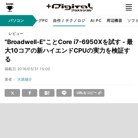
PC本体
パソコン
ゲーミングPC
自作 / テクノロジ
AI PC
周辺機器
ソフ
レビュー
"Broadwell-E"ことCore i7-6950Xを試す - 最
大10コアの新ハイエンドCPUの実力を検証す
る
掲載日
2016/05/31 15:00
著者：
大原雄介
URLをコピー