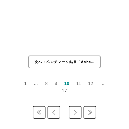
次へ：ベンチマーク結果「Ashe…
1
…
8
9
10
11
12
…
17