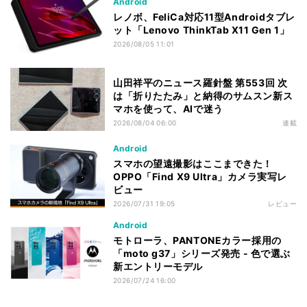
Android
レノボ、FeliCa対応11型Androidタブレ
ット「Lenovo ThinkTab X11 Gen 1」
2026/08/05 11:01
山田祥平のニュース羅針盤 第553回 次
は「折りたたみ」と納得のサムスン新ス
マホを使って、AIで迷う
2026/08/04 06:00
連載
Android
スマホの望遠撮影はここまできた！
OPPO「Find X9 Ultra」カメラ実写レ
ビュー
2026/07/31 19:05
レビュー
Android
モトローラ、PANTONEカラー採用の
「moto g37」シリーズ発売 - 色で選ぶ
新エントリーモデル
2026/07/24 16:00