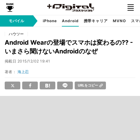
モバイル
iPhone
Android
携帯キャリア
MVNO
スマ
ハウツー
Android Wearの登場でスマホは変わるの?? -
いまさら聞けないAndroidのなぜ
掲載日
2015/12/02 19:41
著者：
海上忍
URLをコピー