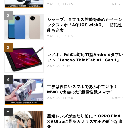
2026/07/31 19:05
レビュー
シャープ、タフネス性能を高めたベーシ
ックスマホ「AQUOS wish6」 防犯性
能も充実
2026/08/05 18:39
レノボ、FeliCa対応11型Androidタブレ
ット「Lenovo ThinkTab X11 Gen 1」
2026/08/05 11:01
世界は面白いスマホであふれている！
MWCで出会った“超個性派スマホ”
2026/03/21 12:00
レポート
望遠レンズが当たり前に？ OPPO Find
X9 Ultraに見るカメラスマホの新たな進
化