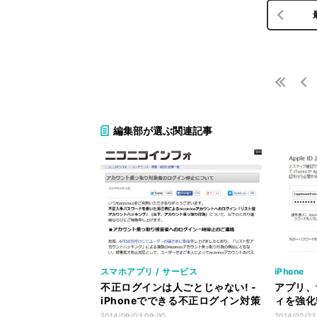
編集部が選ぶ関連記事
スマホアプリ / サービス
iPhone
不正ログインは人ごとじゃない! -
アプリ、
iPhoneでできる不正ログイン対策
ィを強化!
記事まとめ
の設定手
2014/09/03 09:00
2014/02/21