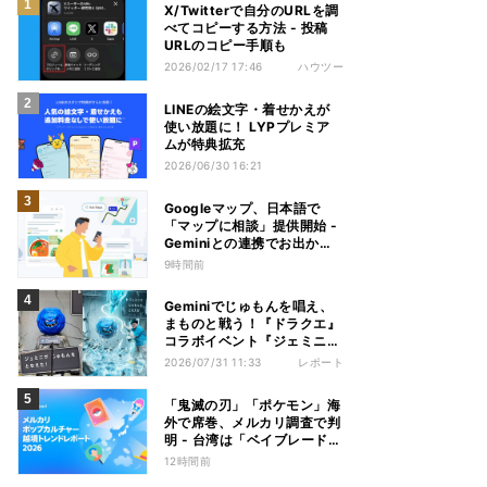
X/Twitterで自分のURLを調
べてコピーする方法 - 投稿
URLのコピー手順も
2026/02/17 17:46
ハウツー
LINEの絵文字・着せかえが
使い放題に！ LYPプレミア
ムが特典拡充
2026/06/30 16:21
Googleマップ、日本語で
「マップに相談」提供開始 -
Geminiとの連携でお出かけ
計画をサポート
9時間前
Geminiでじゅもんを唱え、
まものと戦う！『ドラクエ』
コラボイベント『ジェミニク
エスト』を体験してきた
2026/07/31 11:33
レポート
「鬼滅の刃」「ポケモン」海
外で席巻、メルカリ調査で判
明 - 台湾は「ベイブレード」
が首位
12時間前