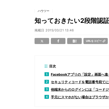
ハウツー
知っておきたい2段階認証の方
掲載日
2015/03/21 13:46
URLをコピー
目次
Facebookアプリの「設定」画面へ
1
セキュリティコードを電話番号宛てに
2
他端末からのログインには「コードジ
3
手元にスマホがない場合はブラウザか
4