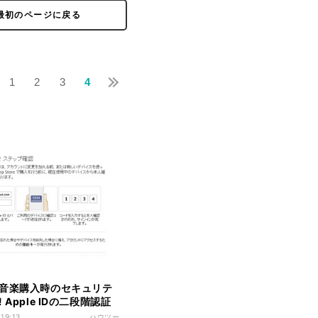
最初のページに戻る
1
2
3
4
音楽購入時のセキュリテ
 Apple IDの二段階認証
順と注意点
 19:13
ハウツー