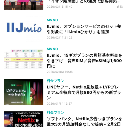
「イオン経済圏」との連携で顧客開拓は
進むか
2026/03/18 15:40
連載
MVNO
IIJmio、オプションサービスのセット割
引対象に「IIJmioひかり」を追加
2026/02/17 21:22
MVNO
IIJmio、15ギガプランの月額基本料金を
引き下げ - 音声SIM／音声eSIMは1,600
円に
2026/02/03 19:38
料金プラン
LINEヤフー、Netflix見放題＋LYPプレ
ミアム全特典で月額890円からの新プラ
ン
2026/01/14 13:37
料金プラン
ソフトバンク、Netflix広告つきプランを
最大3カ月追加料金なしで提供 - 2月2日