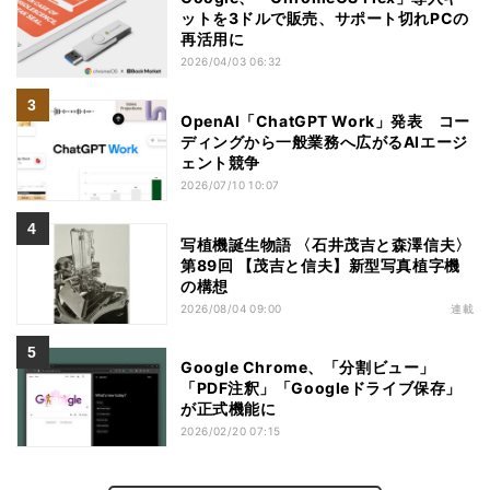
ットを3ドルで販売、サポート切れPCの
再活用に
2026/04/03 06:32
OpenAI「ChatGPT Work」発表 コー
ディングから一般業務へ広がるAIエージ
ェント競争
2026/07/10 10:07
写植機誕生物語 〈石井茂吉と森澤信夫〉
第89回 【茂吉と信夫】新型写真植字機
の構想
2026/08/04 09:00
連載
Google Chrome、「分割ビュー」
「PDF注釈」「Googleドライブ保存」
が正式機能に
2026/02/20 07:15