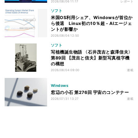
2026/08/06 11:17
レポート
ソフト
米国OS利用シェア、Windowsが首位か
ら後退 Linux初の10％超 - AIエージェ
ントが影響か
2026/08/04 12:50
ソフト
写植機誕生物語 〈石井茂吉と森澤信夫〉
第89回 【茂吉と信夫】新型写真植字機
の構想
2026/08/04 09:00
連載
Windows
窓辺の小石 第276回 宇宙のコンテナー
2026/07/31 13:27
連載