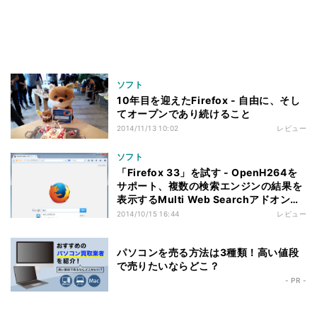
ソフト
10年目を迎えたFirefox - 自由に、そし
てオープンであり続けること
2014/11/13 10:02
レビュー
ソフト
「Firefox 33」を試す - OpenH264を
サポート、複数の検索エンジンの結果を
表示するMulti Web Searchアドオンも
紹介
2014/10/15 16:44
レビュー
パソコンを売る方法は3種類！高い値段
で売りたいならどこ？
- PR -