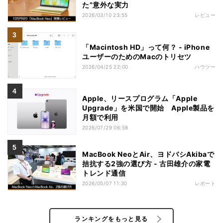
た”意外な実力
2026/03/10 23:55
レビュー
「Macintosh HD」って何？ - iPhone
ユーザーのためのMacのトリセツ
2026/04/25 22:00
ハウツー
Apple、リースプログラム「Apple
Upgrade」を米国で開始 Apple製品を
月額で利用
2026/07/29 06:58
MacBook NeoとAir、ヨドバシAkibaで
拮抗する2強の選び方 - 古田雄介の家電
トレンド通信
2026/05/07 11:30
レポート
ランキングをもっと見る