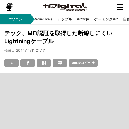
パソコン
Windows
アップル
PC本体
ゲーミングPC
自
テック、MFi認証を取得した断線しにくい
Lightningケーブル
掲載日
2014/11/11 21:17
URLをコピー