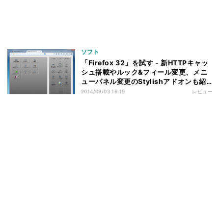
ソフト
「Firefox 32」を試す - 新HTTPキャッ
シュ搭載やルック&フィール変更、メニ
ューパネル変更のStylishアドオンも紹
介
2014/09/03 16:15
レビュー