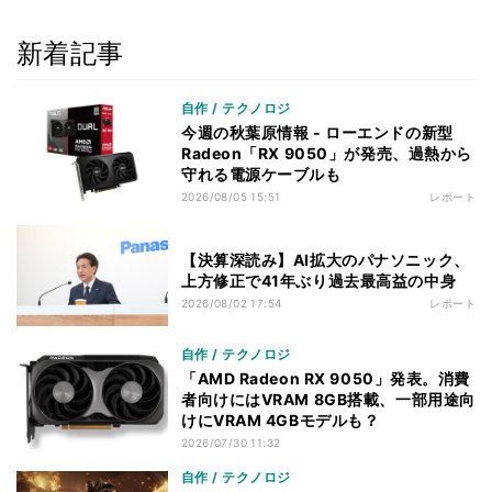
新着記事
自作 / テクノロジ
今週の秋葉原情報 - ローエンドの新型
Radeon「RX 9050」が発売、過熱から
守れる電源ケーブルも
2026/08/05 15:51
レポート
【決算深読み】AI拡大のパナソニック、
上方修正で41年ぶり過去最高益の中身
2026/08/02 17:54
レポート
自作 / テクノロジ
「AMD Radeon RX 9050」発表。消費
者向けにはVRAM 8GB搭載、一部用途向
けにVRAM 4GBモデルも？
2026/07/30 11:32
自作 / テクノロジ