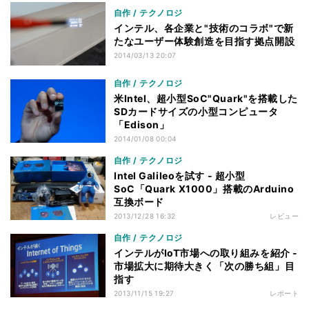
自作 / テクノロジ
インテル、各企業と"技術のコラボ"で新
たなユーザー体験創造を目指す拠点開設
2014/03/13 20:07
自作 / テクノロジ
米Intel、超小型SoC"Quark"を搭載した
SDカードサイズの小型コンピュータ
「Edison」
2014/01/08 00:04
自作 / テクノロジ
Intel Galileoを試す - 超小型
SoC「Quark X1000」搭載のArduino
互換ボード
2013/12/28 16:32
レビュー
自作 / テクノロジ
インテルがIoT市場への取り組みを紹介 -
市場拡大に期待大きく「次の勝ち組」目
指す
2013/11/15 19:27
レポート