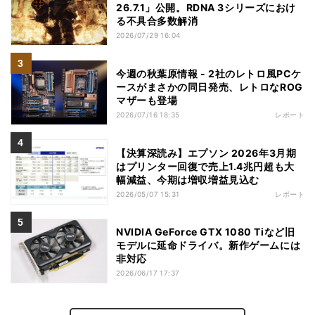
26.7.1」公開。RDNA 3シリーズにおけ
る不具合多数解消
2026/07/29 16:04
今週の秋葉原情報 - 2社のレトロ風PCケ
ースがまさかの同日発売、レトロなROG
マザーも登場
2026/07/16 18:35
レポート
【決算深読み】エプソン 2026年3月期
はプリンター回復で売上1.4兆円超も大
幅減益、今期は増収増益見込む
2026/05/07 15:31
レポート
NVIDIA GeForce GTX 1080 Tiなど旧
モデルに延命ドライバ。新作ゲームには
非対応
2026/06/17 17:37