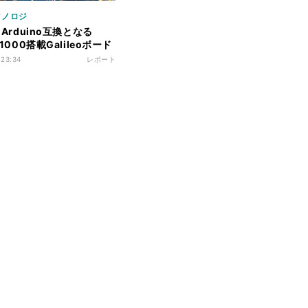
クノロジ
l、Arduino互換となる
X1000搭載Galileoボード
- データシートから概要を
 23:34
レポート