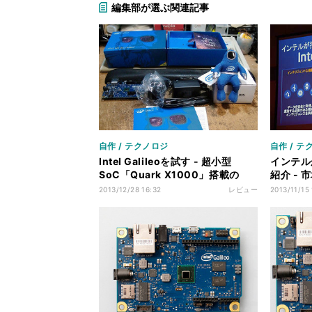
編集部が選ぶ関連記事
自作 / テクノロジ
自作 / テ
Intel Galileoを試す - 超小型
インテル
SoC「Quark X1000」搭載の
紹介 -
Arduino互換ボード
の勝ち組
2013/12/28 16:32
レビュー
2013/11/15