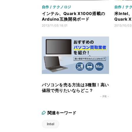
自作 / テクノロジ
自作 / テ
インテル、Quark X1000搭載の
米Inte
Arduino互換開発ボード
Quark 
「Galileo」国内販売へ
を発表 
2013/11/05 16:01
2013/10/03
読み解く
パソコンを売る方法は3種類！高い
値段で売りたいならどこ？
- PR -
関連キーワード
Intel