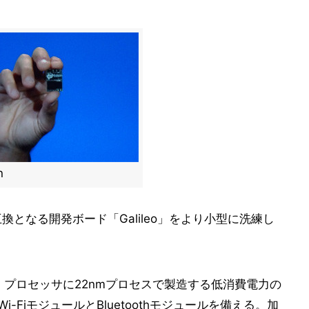
n
ino互換となる開発ボード「Galileo」をより小型に洗練し
、プロセッサに22nmプロセスで製造する低消費電力の
i-FiモジュールとBluetoothモジュールを備える。加