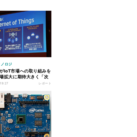
クノロジ
がIoT市場への取り組みを
 市場拡大に期待大きく「次
」目指す
 19:27
レポート