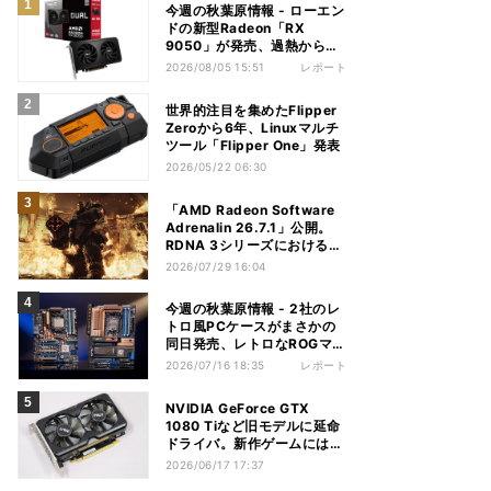
今週の秋葉原情報 - ローエン
ドの新型Radeon「RX
9050」が発売、過熱から守
れる電源ケーブルも
2026/08/05 15:51
レポート
世界的注目を集めたFlipper
Zeroから6年、Linuxマルチ
ツール「Flipper One」発表
2026/05/22 06:30
「AMD Radeon Software
Adrenalin 26.7.1」公開。
RDNA 3シリーズにおける不
具合多数解消
2026/07/29 16:04
今週の秋葉原情報 - 2社のレ
トロ風PCケースがまさかの
同日発売、レトロなROGマザ
ーも登場
2026/07/16 18:35
レポート
NVIDIA GeForce GTX
1080 Tiなど旧モデルに延命
ドライバ。新作ゲームには非
対応
2026/06/17 17:37