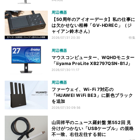
周辺機器
【50周年のアイオーデータ】私の仕事に
は欠かせない相棒「GV-HDREC」（ジ
ャイアン鈴木さん）
2026/07/31 20:30
特集
周辺機器
マウスコンピューター、WQHDモニター
「iiyama ProLite XB2797QSN-B1J」
2026/07/30 11:17
周辺機器
ファーウェイ、Wi-Fi 7対応の
「HUAWEI WiFi BE3」に新色ブラック
を追加
2026/07/30 09:56
山田祥平のニュース羅針盤 第552回 見
分けがつかない「USBケーブル」の規格
不一致、右往左往する前に