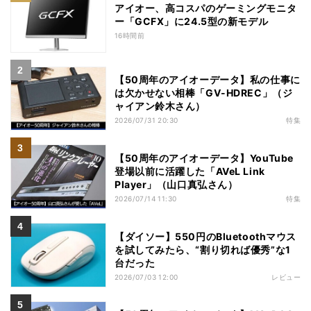
アイオー、高コスパのゲーミングモニタ
ー「GCFX」に24.5型の新モデル
16時間前
【50周年のアイオーデータ】私の仕事に
は欠かせない相棒「GV-HDREC」（ジ
ャイアン鈴木さん）
2026/07/31 20:30
特集
【50周年のアイオーデータ】YouTube
登場以前に活躍した「AVeL Link
Player」（山口真弘さん）
2026/07/14 11:30
特集
【ダイソー】550円のBluetoothマウス
を試してみたら、“割り切れば優秀”な1
台だった
2026/07/03 12:00
レビュー