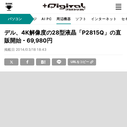
C
自作 / テクノロジ
パソコン
AI PC
周辺機器
ソフト
インターネット
セ
デル、4K解像度の28型液晶「P2815Q」の直
販開始 - 69,980円
掲載日
2014/03/18 18:43
URLをコピー