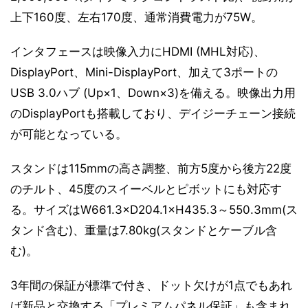
上下160度、左右170度、通常消費電力が75W。
インタフェースは映像入力にHDMI (MHL対応)、
DisplayPort、Mini-DisplayPort、加えて3ポートの
USB 3.0ハブ (Up×1、Down×3)を備える。映像出力用
のDisplayPortも搭載しており、デイジーチェーン接続
が可能となっている。
スタンドは115mmの高さ調整、前方5度から後方22度
のチルト、45度のスイーベルとピボットにも対応す
る。サイズはW661.3×D204.1×H435.3～550.3mm(ス
タンド含む)、重量は7.80kg(スタンドとケーブル含
む)。
3年間の保証が標準で付き、ドット欠けが1点でもあれ
ば新品と交換する「プレミアムパネル保証」も含まれ