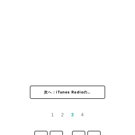
次へ：iTunes Radioの…
1
2
3
4