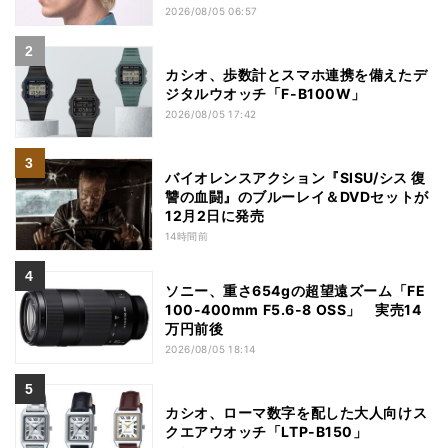
2026/08/05 06:57
カシオ、歩数計とスマホ連携を備えたデ
ジタルウオッチ「F-B100W」
2026/08/05 17:42
バイオレンスアクション『SISU/シス 復
讐の血闘』のブルーレイ＆DVDセットが
12月2日に発売
14時間前
ソニー、重さ654gの超望遠ズーム「FE
100-400mm F5.6-8 OSS」 実売14
万円前後
2026/08/05 18:14
カシオ、ローマ数字を配した大人向けス
クエアウオッチ「LTP-B150」