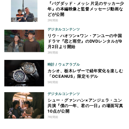
『バグダッド・メッシ 片足のサッカー少
年』の本編映像と監督メッセージ動画な
どが公開
2時間前
デジタルコンテンツ
リウ・ハオツン×ワン・アンユーの中国
ドラマ『恋と雨空』のDVDレンタルが9
月2日より開始
3時間前
時計 / ウェアラブル
カシオ、栃木レザーで経年変化を楽しむ
「OCEANUS」限定モデル
5時間前
デジタルコンテンツ
シュー・グァンハン×アンジェラ・ユン
共演『僕の一年、君の一日』の場面写真
10点が公開
7時間前