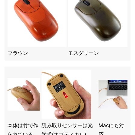
ブラウン
モスグリーン
本体は竹で作
読み取りセンサーは光
Macにも対
られている
学式(オプティカル)
応