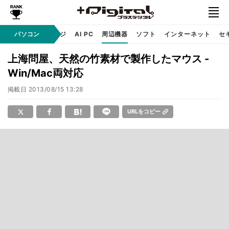
C
自作 / テクノロジ
パソコン
AI PC
周辺機器
ソフト
インターネット
セ
上海問屋、天然の竹素材で製作したマウス -
Win/Mac両対応
掲載日
2013/08/15 13:28
URLをコピー