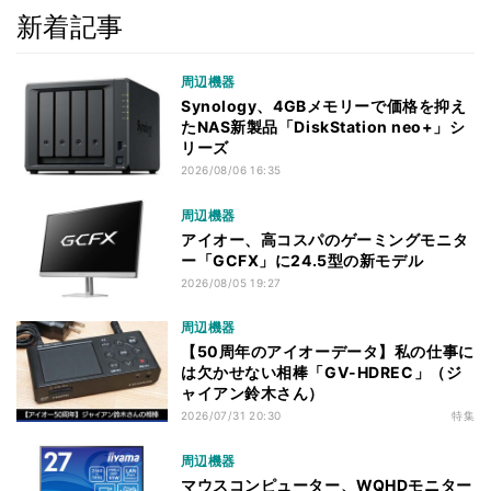
新着記事
周辺機器
Synology、4GBメモリーで価格を抑え
たNAS新製品「DiskStation neo+」シ
リーズ
2026/08/06 16:35
周辺機器
アイオー、高コスパのゲーミングモニタ
ー「GCFX」に24.5型の新モデル
2026/08/05 19:27
周辺機器
【50周年のアイオーデータ】私の仕事に
は欠かせない相棒「GV-HDREC」（ジ
ャイアン鈴木さん）
2026/07/31 20:30
特集
周辺機器
マウスコンピューター、WQHDモニター