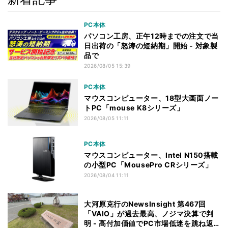
PC本体
パソコン工房、正午12時までの注文で当
日出荷の「怒涛の短納期」開始 - 対象製
品で
2026/08/05 15:39
PC本体
マウスコンピューター、18型大画面ノー
トPC「mouse K8シリーズ」
2026/08/05 11:11
PC本体
マウスコンピューター、Intel N150搭載
の小型PC「MousePro CRシリーズ」
2026/08/04 11:11
大河原克行のNewsInsight 第467回
「VAIO」が過去最高、ノジマ決算で判
明 - 高付加価値でPC市場低迷を跳ね返