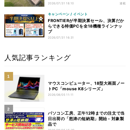
す
2026/07/31 18:10
連載
キャンペーン / イベント
FRONTIERが半期決算セール、決算だか
らできる特価PCを全18機種ラインナッ
プ
2026/07/31 16:31
人気記事ランキング
マウスコンピューター、18型大画面ノー
トPC「mouse K8シリーズ」
2026/08/05 11:11
パソコン工房、正午12時までの注文で当
日出荷の「怒涛の短納期」開始 - 対象製
品で