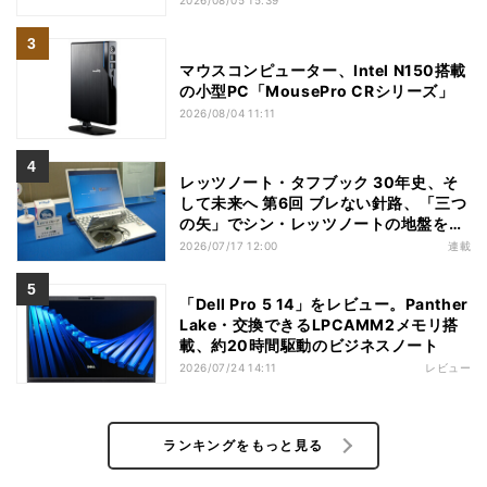
2026/08/05 15:39
マウスコンピューター、Intel N150搭載
の小型PC「MousePro CRシリーズ」
2026/08/04 11:11
レッツノート・タフブック 30年史、そ
して未来へ 第6回 ブレない針路、「三つ
の矢」でシン・レッツノートの地盤を築
く
2026/07/17 12:00
連載
「Dell Pro 5 14」をレビュー。Panther
Lake・交換できるLPCAMM2メモリ搭
載、約20時間駆動のビジネスノート
2026/07/24 14:11
レビュー
ランキングをもっと見る