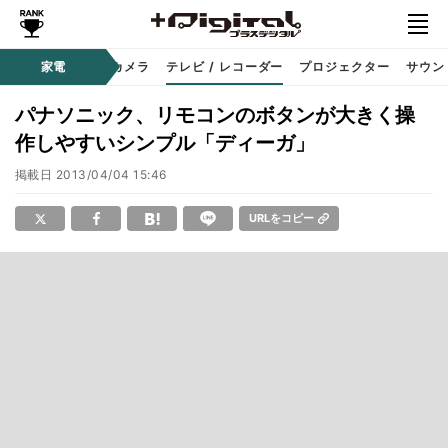
家電
カメラ
テレビ / レコーダー
プロジェクター
サウン
パナソニック、リモコンのボタンが大きく操
作しやすいシンプル「ディーガ」
掲載日
2013/04/04 15:46
URLをコピー