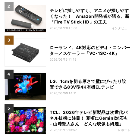
テレビに挿しやすく、アニメが探しやす
くなった！ Amazon開発者が語る、新
「Fire TV Stick HD」の工夫
2026/04/20 15:00
インタビュー
ローランド、4K対応のビデオ・コンバー
ター／スケーラー「VC-1SC-4K」
2026/06/15 11:15
LG、1cmを切る厚さで壁にぴったり設
置できる83V型4K有機ELテレビ
2026/06/09 14:11
TCL、2026年テレビ新製品は次世代パ
ネル技術に注目！ 夏頃にGemini対応も
- 山﨑賢人さん「どんな映像も綺麗」
2026/05/15 13:57
レポート