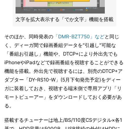
文字を拡大表示する「でか文字」機能を搭載
そのほか、同時発表の
「DMR-BZT750」など
と同じ
く、ディーガ間で録画番組データを"引越し"可能な
「番組お引越し」機能や、DTCP+により外出先でも
iPhoneやiPadなどで録画番組を視聴することができる
機能を搭載。外出先で視聴するには、別売のDTCP+ア
ダプター「DY-RS10-W」(5月下旬発売予定)をディー
ガに装着しておき、視聴する端末側で専用アプリ「リ
モートビューアー」をダウンロードしておく必要があ
る。
搭載するチューナーは地上/BS/110度CSデジタル×各1
基で、HDD容量は500GB。USB接続の外付けHDDに